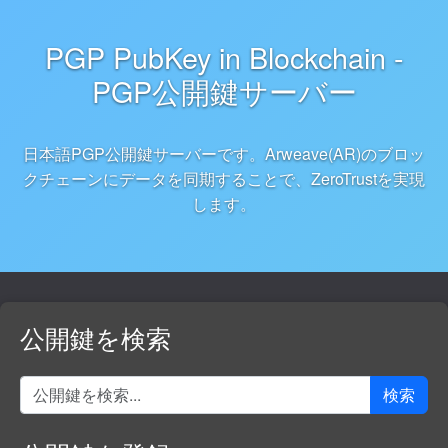
PGP PubKey in Blockchain -
PGP公開鍵サーバー
日本語PGP公開鍵サーバーです。Arweave(AR)のブロッ
クチェーンにデータを同期することで、ZeroTrustを実現
します。
公開鍵を検索
検索